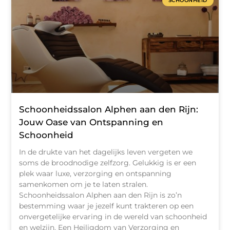
SCHOONHEID
Schoonheidssalon Alphen aan den Rijn:
Jouw Oase van Ontspanning en
Schoonheid
In de drukte van het dagelijks leven vergeten we
soms de broodnodige zelfzorg. Gelukkig is er een
plek waar luxe, verzorging en ontspanning
samenkomen om je te laten stralen.
Schoonheidssalon Alphen aan den Rijn is zo’n
bestemming waar je jezelf kunt trakteren op een
onvergetelijke ervaring in de wereld van schoonheid
en welzijn. Een Heiligdom van Verzorging en