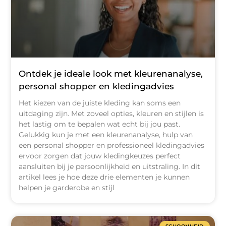
Ontdek je ideale look met kleurenanalyse,
personal shopper en kledingadvies
Het kiezen van de juiste kleding kan soms een
uitdaging zijn. Met zoveel opties, kleuren en stijlen is
het lastig om te bepalen wat echt bij jou past.
Gelukkig kun je met een kleurenanalyse, hulp van
een personal shopper en professioneel kledingadvies
ervoor zorgen dat jouw kledingkeuzes perfect
aansluiten bij je persoonlijkheid en uitstraling. In dit
artikel lees je hoe deze drie elementen je kunnen
helpen je garderobe en stijl