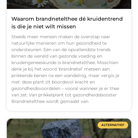
Waarom brandnetelthee dé kruidentrend
is die je niet wilt missen
Steeds meer mensen maken de overstap naar
natuurlijke manieren om hun gezondheid te
ondersteunen. Eén van de opvallendste trends
binnen de wereld van gezonde voeding en
kruidengeneeskunde is brandnetelthee. Misschien
denk je bij het woord ‘brandnetel’ meteen aan
prikkende benen na een wandeling, maar vergis je
niet: deze plant zit boordevol kracht en
gezondheidsvoordelen – vooral wanneer je er thee
van zet. Van prikkelplant tot gezondheidsbooster
Brandnetelthee wordt gemaakt van
ALTERNATIEF