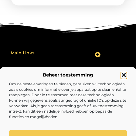
Main Links
Backlink Kopen: Hoe Jij Jouw Website Effectief Kunt Verbeteren
Geld Verdienen op het Internet: Zo Maak Jij Er Een Succes Van
Bericht categorie
Beheer toestemming
Om de beste ervaringen te bieden, gebruiken wij technologieën
zoals cookies om informatie over je apparaat op te slaan en/of te
raadplegen. Door in te stemmen met deze technologieën
kunnen wij gegevens zoals surfgedrag of unieke ID's op deze site
verwerken. Als je geen toestemming geeft of uw toestemming
intrekt, kan dit een nadelige invloed hebben op bepaalde
functies en mogelijkheden.
Volopgezond.nl – Jouw bron van inspirerende
inzichten.
Lees artikelen en blogs over alles wat het leven interessant, verrassend
en de moeite waard maakt.