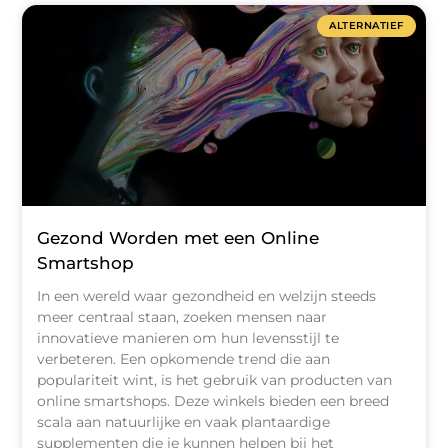
ALTERNATIEF
Gezond Worden met een Online
Smartshop
In een wereld waar gezondheid en welzijn steeds
meer centraal staan, zoeken mensen naar
innovatieve manieren om hun levensstijl te
verbeteren. Een opkomende trend die aan
populariteit wint, is het gebruik van producten van
online smartshops. Deze winkels bieden een breed
scala aan natuurlijke en vaak plantaardige
supplementen die je kunnen helpen bij het