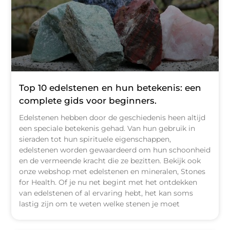
Top 10 edelstenen en hun betekenis: een
complete gids voor beginners.
Edelstenen hebben door de geschiedenis heen altijd
een speciale betekenis gehad. Van hun gebruik in
sieraden tot hun spirituele eigenschappen,
edelstenen worden gewaardeerd om hun schoonheid
en de vermeende kracht die ze bezitten. Bekijk ook
onze webshop met edelstenen en mineralen, Stones
for Health. Of je nu net begint met het ontdekken
van edelstenen of al ervaring hebt, het kan soms
lastig zijn om te weten welke stenen je moet