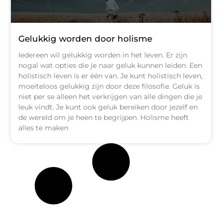
Gelukkig worden door holisme
Iedereen wil gelukkig worden in het leven. Er zijn
nogal wat opties die je naar geluk kunnen leiden. Een
holistisch leven is er één van. Je kunt holistisch leven,
moeiteloos gelukkig zijn door deze filosofie. Geluk is
niet per se alleen het verkrijgen van alle dingen die je
leuk vindt. Je kunt ook geluk bereiken door jezelf en
de wereld om je heen te begrijpen. Holisme heeft
alles te maken