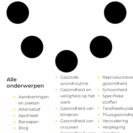
Gezonde
Reproductieve
Alle
avondroutine
gezondheid
onderwerpen
Gezondheid en
Schoonheid
veiligheid op het
Specifieke
Aandoeningen
werk
stoffen
en ziekten
Gezondheid van
Tandheelkund
Alternatief
kinderen
Thuisgezondhe
Apotheek
Gezondheid van
Veroudering
Beroepen
vrouwen
Verpleging
Blog