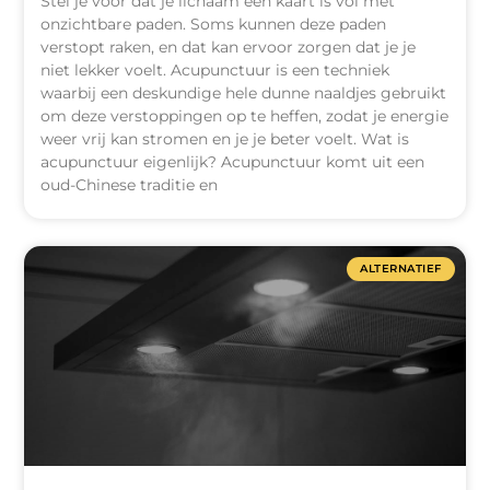
Stel je voor dat je lichaam een kaart is vol met
onzichtbare paden. Soms kunnen deze paden
verstopt raken, en dat kan ervoor zorgen dat je je
niet lekker voelt. Acupunctuur is een techniek
waarbij een deskundige hele dunne naaldjes gebruikt
om deze verstoppingen op te heffen, zodat je energie
weer vrij kan stromen en je je beter voelt. Wat is
acupunctuur eigenlijk? Acupunctuur komt uit een
oud-Chinese traditie en
ALTERNATIEF