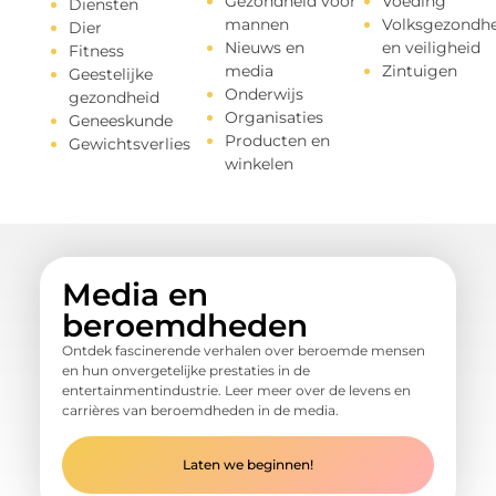
Gezondheid voor
Voeding
Diensten
mannen
Volksgezondhe
Dier
Nieuws en
en veiligheid
Fitness
media
Zintuigen
Geestelijke
Onderwijs
gezondheid
Organisaties
Geneeskunde
Producten en
Gewichtsverlies
winkelen
Media en
beroemdheden
Ontdek fascinerende verhalen over beroemde mensen
en hun onvergetelijke prestaties in de
entertainmentindustrie. Leer meer over de levens en
carrières van beroemdheden in de media.
Laten we beginnen!