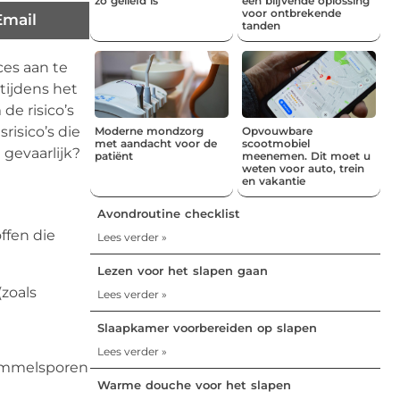
zo geliefd is
een blijvende oplossing
voor ontbrekende
Email
tanden
ces aan te
tijdens het
de risico’s
risico’s die
Moderne mondzorg
Opvouwbare
met aandacht voor de
scootmobiel
gevaarlijk?
patiënt
meenemen. Dit moet u
weten voor auto, trein
en vakantie
Avondroutine checklist
ffen die
Lees verder »
Lezen voor het slapen gaan
(zoals
Lees verder »
Slaapkamer voorbereiden op slapen
Lees verder »
himmelsporen
Warme douche voor het slapen