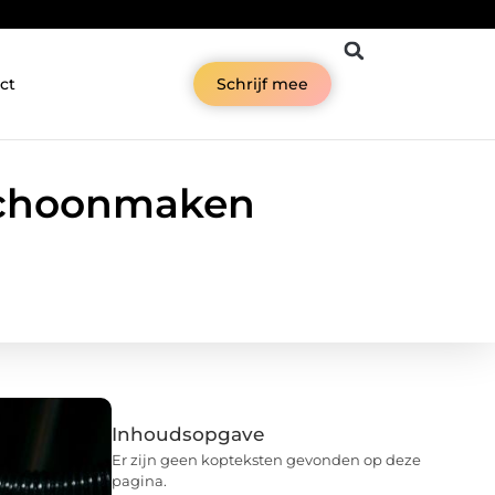
ct
Schrijf mee
 schoonmaken
Inhoudsopgave
Er zijn geen kopteksten gevonden op deze
pagina.