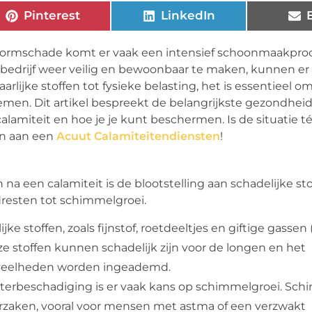
Pinterest
LinkedIn
 stormschade komt er vaak een intensief schoonmaakpro
f bedrijf weer veilig en bewoonbaar te maken, kunnen er 
ijke stoffen tot fysieke belasting, het is essentieel om 
men. Dit artikel bespreekt de belangrijkste gezondheids
miteit en hoe je je kunt beschermen. Is de situatie té 
en aan een
Acuut Calamiteitendiensten
!
na een calamiteit is de blootstelling aan schadelijke sto
dresten tot schimmelgroei.
jke stoffen, zoals fijnstof, roetdeeltjes en giftige gassen 
 stoffen kunnen schadelijk zijn voor de longen en het
oeveelheden worden ingeademd.
aterbeschadiging is er vaak kans op schimmelgroei. Sc
zaken, vooral voor mensen met astma of een verzwakt