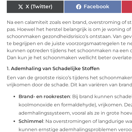
X (Twitter)
Facebook
Na een calamiteit zoals een brand, overstroming of
pas. Hoewel het herstel belangrijk is om je woning o
schoonmaken gezondheidsrisico’s ontstaan. Van gevaarl
te begrijpen en de juiste voorzorgsmaatregelen te ne
kunnen optreden tijdens het schoonmaken na een cala
Dan kun je het schoonmaken wellicht beter overlat
1.
Ademhaling van Schadelijke Stoffen
Een van de grootste risico’s tijdens het schoonmaken 
vrijkomen door de schade. Dit kan variëren van bran
Brand- en rookresten
: Bij brand kunnen schadeli
koolmonoxide en formaldehyde), vrijkomen. Deze
ademhalingssysteem, vooral als ze in grote h
Schimmel
: Na overstromingen of langdurige w
kunnen ernstige ademhalingsproblemen veroor