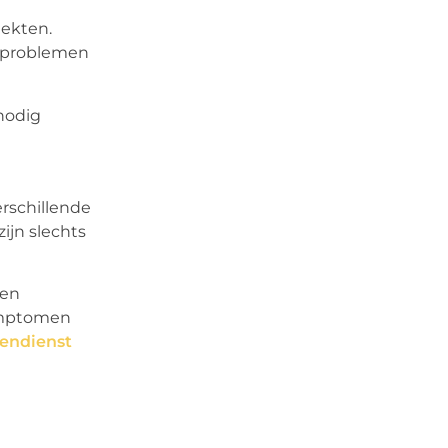
iekten.
dsproblemen
 nodig
erschillende
zijn slechts
 en
symptomen
tendienst