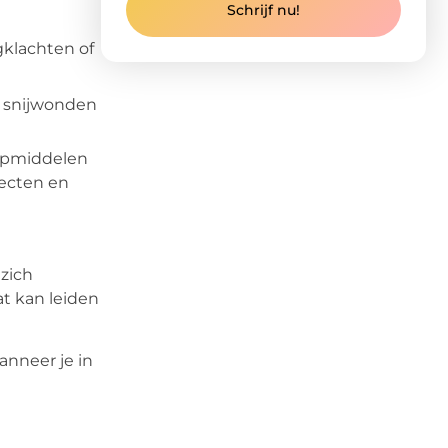
Schrijf nu!
gklachten of
n snijwonden
ulpmiddelen
jecten en
 zich
at kan leiden
nneer je in