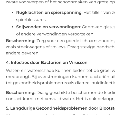
zware voorwerpen of het schoonmaken van grote oppe
Rugklachten en spierspanning
: Het tillen van
spierblessures.
Snijwonden en verwondingen
: Gebroken glas
of andere verwondingen veroorzaken.
Bescherming:
Zorg voor een goede lichaamshouding 
zoals steekwagens of trolleys. Draag stevige hand
andere gevaren.
4.
Infecties door Bacteriën en Virussen
Water- en waterschade kunnen leiden tot de groei van
meebrengt. Bij overstromingen kunnen bacteriën uit v
tot gezondheidsproblemen zoals diarree, huidinfecti
Bescherming:
Draag geschikte beschermende kleding
contact komt met vervuild water. Het is ook belangr
5.
Langdurige Gezondheidsproblemen door Blootstel