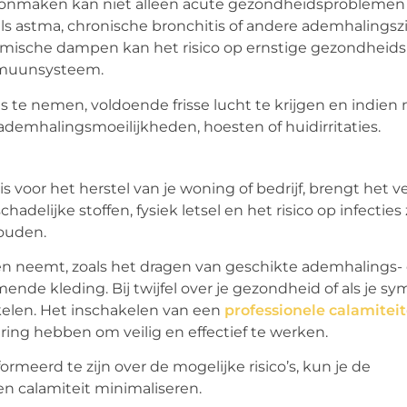
schoonmaken kan niet alleen acute gezondheidsproblemen
s astma, chronische bronchitis of andere ademhalingsz
emische dampen kan het risico op ernstige gezondhei
mmuunsysteem.
 te nemen, voldoende frisse lucht te krijgen en indien
demhalingsmoeilijkheden, hoesten of huidirritaties.
 voor het herstel van je woning of bedrijf, brengt het v
adelijke stoffen, fysiek letsel en het risico op infecties 
ouden.
en neemt, zoals het dragen van geschikte ademhalings-
e kleding. Bij twijfel over je gezondheid of als je 
akelen. Het inschakelen van een
professionele calamitei
aring hebben om veilig en effectief te werken.
eerd te zijn over de mogelijke risico’s, kun je de
 calamiteit minimaliseren.