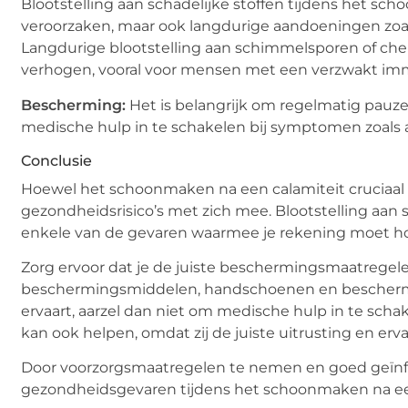
Blootstelling aan schadelijke stoffen tijdens het 
veroorzaken, maar ook langdurige aandoeningen zoal
Langdurige blootstelling aan schimmelsporen of ch
verhogen, vooral voor mensen met een verzwakt i
Bescherming:
Het is belangrijk om regelmatig pauzes
medische hulp in te schakelen bij symptomen zoals a
Conclusie
Hoewel het schoonmaken na een calamiteit cruciaal is
gezondheidsrisico’s met zich mee. Blootstelling aan sch
enkele van de gevaren waarmee je rekening moet h
Zorg ervoor dat je de juiste beschermingsmaatregel
beschermingsmiddelen, handschoenen en beschermend
ervaart, aarzel dan niet om medische hulp in te sch
kan ook helpen, omdat zij de juiste uitrusting en erv
Door voorzorgsmaatregelen te nemen en goed geïnform
gezondheidsgevaren tijdens het schoonmaken na een