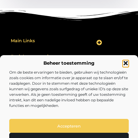
Main Links
Backlink Kopen: Hoe Jij Jouw Website Effectief Kunt Verbeteren
Geld Verdienen op het Internet: Zo Maak Jij Er Een Succes Van
Bericht categorie
Beheer toestemming
Om de beste ervaringen te bieden, gebruiken wij technologieën
zoals cookies om informatie over je apparaat op te slaan en/of te
raadplegen. Door in te stemmen met deze technologieën
kunnen wij gegevens zoals surfgedrag of unieke ID's op deze site
verwerken. Als je geen toestemming geeft of uw toestemming
intrekt, kan dit een nadelige invloed hebben op bepaalde
functies en mogelijkheden.
Volopgezond.nl – Jouw bron van inspirerende
inzichten.
Lees artikelen en blogs over alles wat het leven interessant, verrassend
en de moeite waard maakt.
Accepteren
@2025 All Right Reserved. Design by
www.volopgezond.nl.