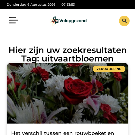
Donderdag 6 Augustus 2026
07:53:54
Hier zijn uw zoekresultaten
Tag: uitvaartbloemen
VEROUDERING
Het verschil tussen een rouwboeket en