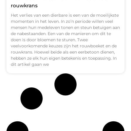
rouwkrans
Het verlies van een dierbare is een van de moeilijkste
momenten in het leven. In zo’n periode willen veel
mensen hun medeleven tonen en steun betuigen aan
de nabestaanden. Een van de manieren om dit te
doen is door bloemen te sturen. Twee
veelvoorkomende keuzes zijn het rouwboeket en de
rouwkrans. Hoewel beide als een eerbetoon dienen,
hebben ze elk hun eigen betekenis en toepassing. In
dit artikel gaan we