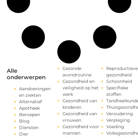
Gezonde
Reproductieve
Alle
avondroutine
gezondheid
onderwerpen
Gezondheid en
Schoonheid
veiligheid op het
Specifieke
Aandoeningen
werk
stoffen
en ziekten
Gezondheid van
Tandheelkund
Alternatief
kinderen
Thuisgezondhe
Apotheek
Gezondheid van
Veroudering
Beroepen
vrouwen
Verpleging
Blog
Gezondheid voor
Voeding
Diensten
mannen
Volksgezondhe
Dier