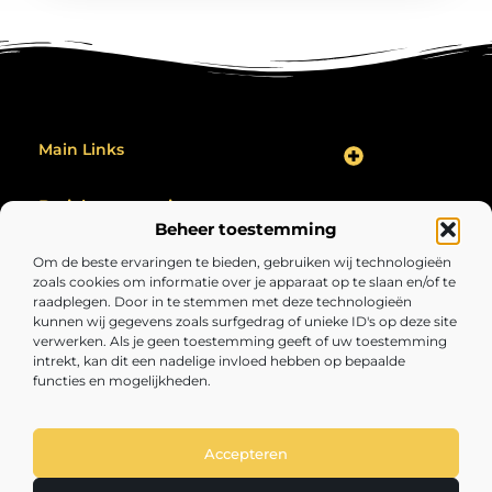
Main Links
Backlink Kopen: Hoe Jij Jouw Website Effectief Kunt Verbeteren
Geld Verdienen op het Internet: Zo Maak Jij Er Een Succes Van
Bericht categorie
Beheer toestemming
Om de beste ervaringen te bieden, gebruiken wij technologieën
zoals cookies om informatie over je apparaat op te slaan en/of te
raadplegen. Door in te stemmen met deze technologieën
kunnen wij gegevens zoals surfgedrag of unieke ID's op deze site
verwerken. Als je geen toestemming geeft of uw toestemming
intrekt, kan dit een nadelige invloed hebben op bepaalde
functies en mogelijkheden.
Volopgezond.nl – Jouw bron van inspirerende
inzichten.
Lees artikelen en blogs over alles wat het leven interessant, verrassend
en de moeite waard maakt.
Accepteren
@2025 All Right Reserved. Design by
www.volopgezond.nl.