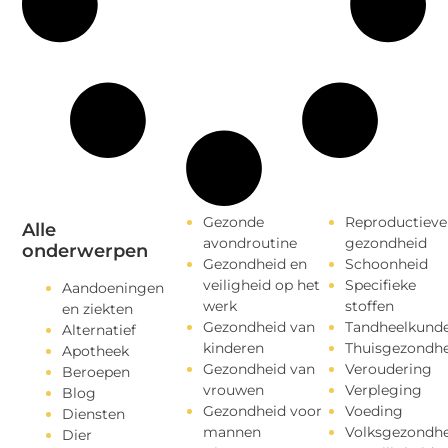
Gezonde
Reproductieve
Alle
avondroutine
gezondheid
onderwerpen
Gezondheid en
Schoonheid
veiligheid op het
Specifieke
Aandoeningen
werk
stoffen
en ziekten
Gezondheid van
Tandheelkund
Alternatief
kinderen
Thuisgezondhe
Apotheek
Gezondheid van
Veroudering
Beroepen
vrouwen
Verpleging
Blog
Gezondheid voor
Voeding
Diensten
mannen
Volksgezondhe
Dier