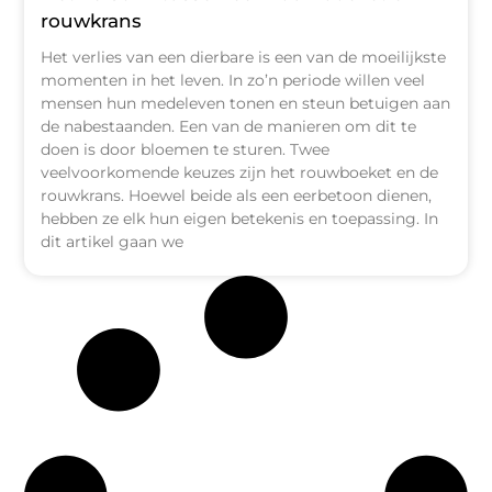
rouwkrans
Het verlies van een dierbare is een van de moeilijkste
momenten in het leven. In zo’n periode willen veel
mensen hun medeleven tonen en steun betuigen aan
de nabestaanden. Een van de manieren om dit te
doen is door bloemen te sturen. Twee
veelvoorkomende keuzes zijn het rouwboeket en de
rouwkrans. Hoewel beide als een eerbetoon dienen,
hebben ze elk hun eigen betekenis en toepassing. In
dit artikel gaan we