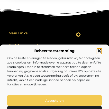
Main Links
Backlink Kopen: Hoe Jij Jouw Website Effectief Kunt Verbeteren
Geld Verdienen op het Internet: Zo Maak Jij Er Een Succes Van
Bericht categorie
Beheer toestemming
Om de beste ervaringen te bieden, gebruiken wij technologieën
zoals cookies om informatie over je apparaat op te slaan en/of te
raadplegen. Door in te stemmen met deze technologieën
kunnen wij gegevens zoals surfgedrag of unieke ID's op deze site
verwerken. Als je geen toestemming geeft of uw toestemming
intrekt, kan dit een nadelige invloed hebben op bepaalde
functies en mogelijkheden.
Volopgezond.nl – Jouw bron van inspirerende
inzichten.
Lees artikelen en blogs over alles wat het leven interessant, verrassend
en de moeite waard maakt.
Accepteren
@2025 All Right Reserved. Design by
www.volopgezond.nl.