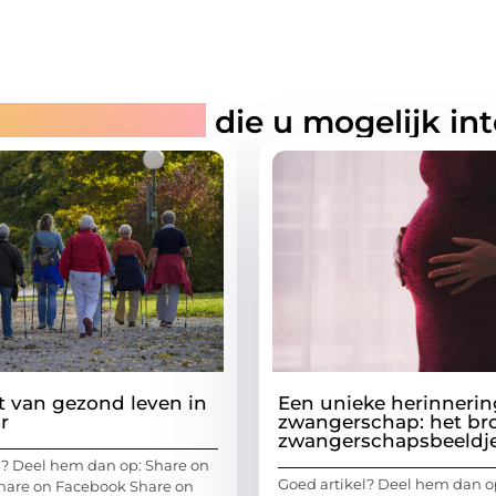
rde artikelen
die u mogelijk in
t van gezond leven in
Een unieke herinnerin
r
zwangerschap: het br
zwangerschapsbeeldj
l? Deel hem dan op: Share on
Goed artikel? Deel hem dan o
 Share on Facebook Share on