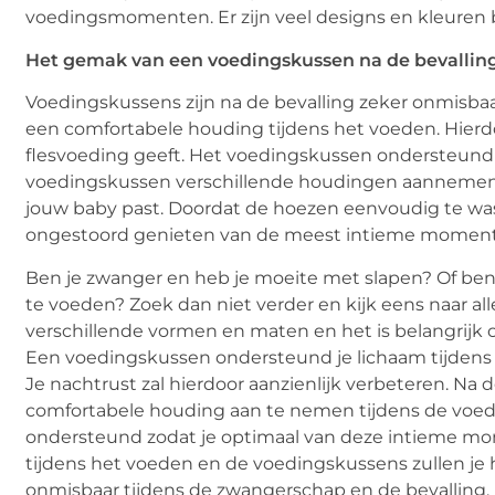
voedingsmomenten. Er zijn veel designs en kleuren be
Het gemak van een voedingskussen na de bevallin
Voedingskussens zijn na de bevalling zeker onmisb
een comfortabele houding tijdens het voeden. Hierd
flesvoeding geeft. Het voedingskussen ondersteund z
voedingskussen verschillende houdingen aannemen z
jouw baby past. Doordat de hoezen eenvoudig te wass
ongestoord genieten van de meest intieme momentj
Ben je zwanger en heb je moeite met slapen? Of ben
te voeden? Zoek dan niet verder en kijk eens naar al
verschillende vormen en maten en het is belangrijk 
Een voedingskussen ondersteund je lichaam tijdens
Je nachtrust zal hierdoor aanzienlijk verbeteren. N
comfortabele houding aan te nemen tijdens de voedi
ondersteund zodat je optimaal van deze intieme mo
tijdens het voeden en de voedingskussens zullen je
onmisbaar tijdens de zwangerschap en de bevalling.