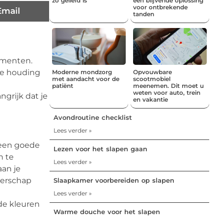
zo geliefd is
een blijvende oplossing
voor ontbrekende
Email
tanden
omenten.
le houding
Moderne mondzorg
Opvouwbare
met aandacht voor de
scootmobiel
patiënt
meenemen. Dit moet u
weten voor auto, trein
ngrijk dat je
en vakantie
Avondroutine checklist
Lees verder »
 een goede
Lezen voor het slapen gaan
n te
Lees verder »
aan je
gerschap
Slaapkamer voorbereiden op slapen
Lees verder »
de kleuren
Warme douche voor het slapen