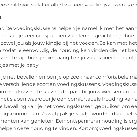
schikbaar zodat er altijd wel een voedingskussen is die 
g
aar. De voedingskussens helpen je namelijk met het aa
oor kan je zeer ontspannen voeden, ongeacht of je bors
owel jou als jouw kindje bij het voeden. Je kan met he
odat je eenvoudig de houding kan vinden die het beste
en te zijn hoef je niet bang te zijn voor knoeimomentje
es met je baby.
 je net bevallen en ben je op zoek naar comfortabele 
le verschillende soorten voedingskussens. Voedingskussen
om een kussen te kiezen die past bij jouw wensen en be
 het slapen waardoor je een comfortabele houding kan
a de bevalling kan je het voedingskussen gebruiken om e
ngsmomenten. Zowel jij als je kindje worden door het 
menten kan genieten. Een ontspannenn houding is erg 
 helpen deze houding te vinden. Kortom; voedingskussen