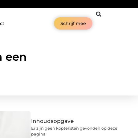
ct
Schrijf mee
n een
Inhoudsopgave
Er zijn geen kopteksten gevonden op deze
pagina.