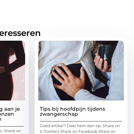
teresseren
g aan je
Tips bij hoofdpijn tijdens
onzen
zwangerschap
e
Goed artikel? Deel hem dan op: Share on
p: Share on
X (Twitter) Share on Facebook Share on