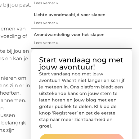
Lees verder »
bij jou past.
Lichte avondmaaltijd voor slapen
Lees verder »
nnemen van
Avondwandeling voor het slapen
tvoeding of
Lees verder »
t
 bij jou en
Start vandaag nog met
s en kan je
jouw avontuur!
Start vandaag nog met jouw
manieren om
avontuur! Wacht niet langer en schrijf
s zijn er in
je meteen in. Ons platform biedt een
hoeften.
uitstekende kans om jouw stem te
laten horen en jouw blog met een
 aannemen.
groter publiek te delen. Klik op de
en
knop ‘Registreer’ en zet de eerste
kussen
stap naar meer zichtbaarheid en
belangrijk
groei.
s zijn