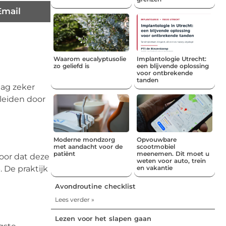
Email
Waarom eucalyptusolie
Implantologie Utrecht:
zo geliefd is
een blijvende oplossing
voor ontbrekende
tanden
aag zeker
eleiden door
Moderne mondzorg
Opvouwbare
met aandacht voor de
scootmobiel
patiënt
meenemen. Dit moet u
oor dat deze
weten voor auto, trein
 De praktijk
en vakantie
Avondroutine checklist
Lees verder »
Lezen voor het slapen gaan