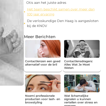
Otis aan het juiste adres
Het team beschikt samen over meer dan
100 jaar ervaring
De verloskundige Den Haag is aangesloten
bij de KNOV
Meer Berichten
Contactlenzen een goed
Contactlensdragers:
alternatief voor de bril
Alles Wat Je Moet
Weten
Noemi professionele
Wat lichamelijke
producten voor lash- en
signalen u kunnen
browstyling
vertellen over stress en
grenzen