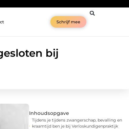
ct
Schrijf mee
esloten bij
Inhoudsopgave
Tijdens je tijdens zwangerschap, bevalling en
kraamtijd ben je bij Verloskundigenpraktijk