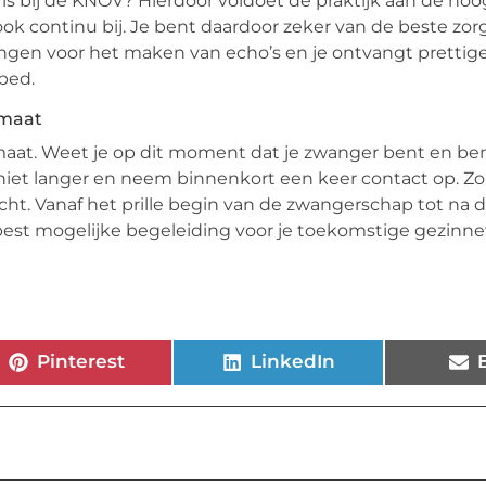
is bij de KNOV? Hierdoor voldoet de praktijk aan de hoo
k continu bij. Je bent daardoor zeker van de beste zorg 
zingen voor het maken van echo’s en je ontvangt prettig
bed.
 maat
 maat. Weet je op dit moment dat je zwanger bent en be
niet langer en neem binnenkort een keer contact op. Z
echt. Vanaf het prille begin van de zwangerschap tot na 
 best mogelijke begeleiding voor je toekomstige gezinnet
Pinterest
LinkedIn