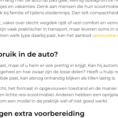
elmatig met de auto op pad gaat, weinig opslagruimte h
tapjes en vakanties. Denk aan mensen die hun scootmobie
 bij familie of tijdens stedentrips. Dan telt compacthei
, vaker over slecht wegdek rijdt of veel comfort en veri
ijn vaak praktischer in transport, maar leveren soms in 
l weten welk type daarbij past, kan het aanbod
opvouwbar
ruik in de auto?
ast, maar of u hem er ook prettig in krijgt. Kan hij autom
heel en hoe zwaar zijn de losse delen? Heeft u hulp no
k past, kan alsnog onhandig blijken als tillen lastig is.
wicht, het formaat in opgevouwen toestand en de manier
ichte reis-scootmobiel. Anderen hebben een oprijplaa
rom een model in de praktijk wél of niet goed werkt.
agen extra voorbereiding