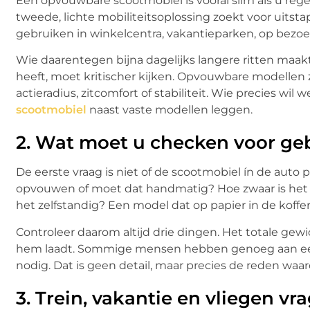
Een opvouwbare scootmobiel is vooral slim als u reg
tweede, lichte mobiliteitsoplossing zoekt voor uits
gebruiken in winkelcentra, vakantieparken, op bezoek
Wie daarentegen bijna dagelijks langere ritten maakt
heeft, moet kritischer kijken. Opvouwbare modellen z
actieradius, zitcomfort of stabiliteit. Wie precies wi
scootmobiel
naast vaste modellen leggen.
2.
Wat moet u checken voor geb
De eerste vraag is niet of de scootmobiel ín de auto p
opvouwen of moet dat handmatig? Hoe zwaar is het ge
het zelfstandig? Een model dat op papier in de kofferba
Controleer daarom altijd drie dingen. Het totale ge
hem laadt. Sommige mensen hebben genoeg aan een l
nodig. Dat is geen detail, maar precies de reden waa
3.
Trein, vakantie en vliegen vr