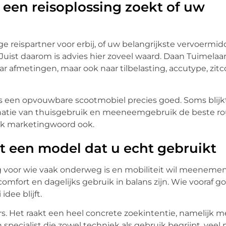
 u een reisoplossing zoekt of uw
ige reispartner voor erbij, of uw belangrijkste vervoermi
 Juist daarom is advies hier zoveel waard. Daan Tuimelaa
r afmetingen, maar ook naar tilbelasting, accutype, zit
s is een opvouwbare scootmobiel precies goed. Soms blijk
atie van thuisgebruik en meeneemgebruik de beste ro
elk marketingwoord ook.
t een model dat u echt gebruikt
 voor wie vaak onderweg is en mobiliteit wil meenemen 
comfort en dagelijks gebruik in balans zijn. Wie vooraf g
dee blijft.
ers. Het raakt een heel concrete zoekintentie, namelij
specialist die zowel techniek als gebruik begrijpt, veel