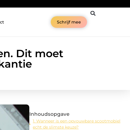
ct
Schrijf mee
n. Dit moet
kantie
Inhoudsopgave
1. Wanneer is een opvouwbare scootmobiel
echt de slimste keuze?