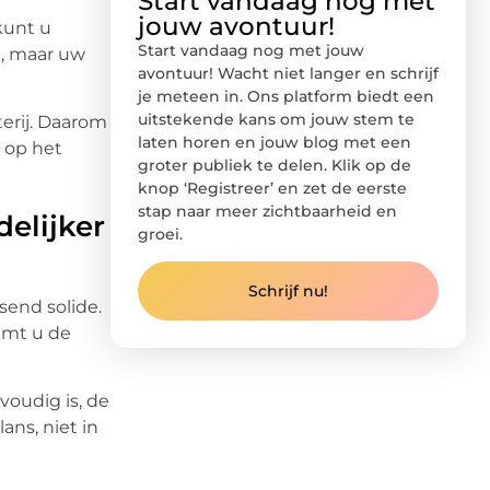
Start vandaag nog met
jouw avontuur!
kunt u
Start vandaag nog met jouw
l, maar uw
avontuur! Wacht niet langer en schrijf
je meteen in. Ons platform biedt een
uitstekende kans om jouw stem te
terij. Daarom
laten horen en jouw blog met een
e op het
groter publiek te delen. Klik op de
knop ‘Registreer’ en zet de eerste
stap naar meer zichtbaarheid en
delijker
groei.
Schrijf nu!
send solide.
emt u de
voudig is, de
ans, niet in