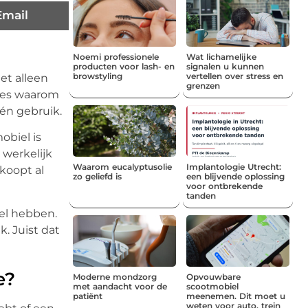
Email
Noemi professionele
Wat lichamelijke
producten voor lash- en
signalen u kunnen
browstyling
vertellen over stress en
et alleen
grenzen
cies waarom
 én gebruik.
obiel is
 werkelijk
Waarom eucalyptusolie
Implantologie Utrecht:
 koopt al
zo geliefd is
een blijvende oplossing
voor ontbrekende
tanden
iel hebben.
. Juist dat
e?
Moderne mondzorg
Opvouwbare
met aandacht voor de
scootmobiel
patiënt
meenemen. Dit moet u
weten voor auto, trein