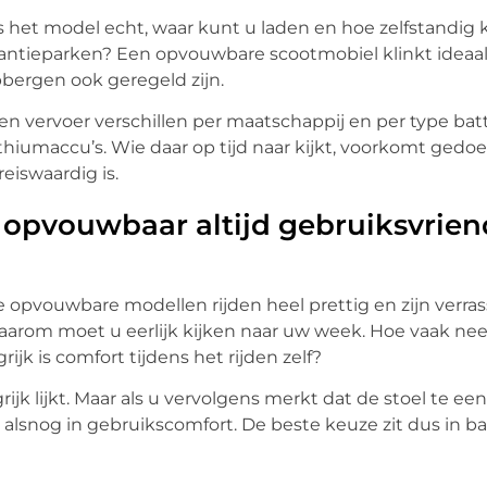
is het model echt, waar kunt u laden en hoe zelfstandig 
kantieparken? Een opvouwbare scootmobiel klinkt ideaa
opbergen ook geregeld zijn.
s en vervoer verschillen per maatschappij en per type bat
 lithiumaccu’s. Wie daar op tijd naar kijkt, voorkomt gedo
eiswaardig is.
t opvouwbaar altijd gebruiksvrien
pvouwbare modellen rijden heel prettig en zijn verras
 Daarom moet u eerlijk kijken naar uw week. Hoe vaak ne
jk is comfort tijdens het rijden zelf?
k lijkt. Maar als u vervolgens merkt dat de stoel te een
u alsnog in gebruikscomfort. De beste keuze zit dus in bal