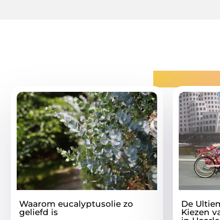
Gerelatee
Waarom eucalyptusolie zo
De Ultie
geliefd is
Kiezen v