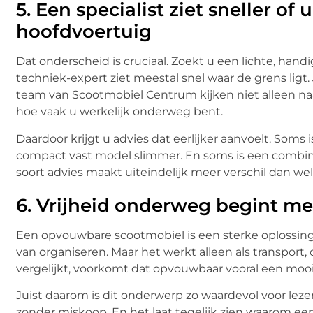
5.
Een specialist ziet sneller of
hoofdvoertuig
Dat onderscheid is cruciaal. Zoekt u een lichte, hand
techniek-expert ziet meestal snel waar de grens ligt.
team van Scootmobiel Centrum kijken niet alleen naa
hoe vaak u werkelijk onderweg bent.
Daardoor krijgt u advies dat eerlijker aanvoelt. Som
compact vast model slimmer. En soms is een combin
soort advies maakt uiteindelijk meer verschil dan w
6.
Vrijheid onderweg begint me
Een opvouwbare scootmobiel is een sterke oplossing
van organiseren. Maar het werkt alleen als transport, 
vergelijkt, voorkomt dat opvouwbaar vooral een mooi i
Juist daarom is dit onderwerp zo waardevol voor lez
zonder miskoop. En het laat tegelijk zien waarom een 