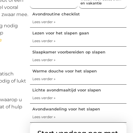
ebt of een
en vakantie
l vooral
Avondroutine checklist
d zwaar mee.
Lees verder »
ng nodig
op
Lezen voor het slapen gaan
e
Lees verder »
Slaapkamer voorbereiden op slapen
Lees verder »
Warme douche voor het slapen
atisch
Lees verder »
dig of lukt
Lichte avondmaaltijd voor slapen
Lees verder »
 waarop u
t of hulp
Avondwandeling voor het slapen
Lees verder »