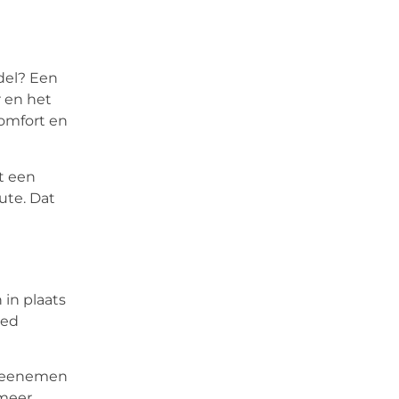
ddel? Een
r en het
comfort en
t een
ute. Dat
in plaats
oed
k meenemen
 meer