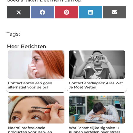
X
Facebook
Pinterest
LinkedIn
Email
(Twitter)
Tags:
Meer Berichten
Contactlenzen een goed
Contactlensdragers: Alles Wat
alternatief voor de bril
Je Moet Weten
Noemi professionele
Wat lichamelijke signalen u
producten voor lash- en
kunnen vertellen over stress