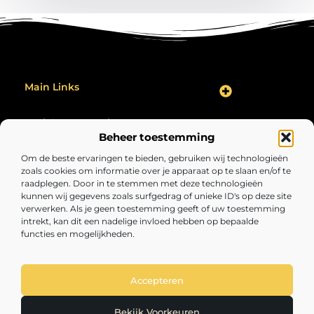
Main Links
Backlink Kopen: Hoe Jij Jouw Website Effectief Kunt Verbeteren
Geld Verdienen op het Internet: Zo Maak Jij Er Een Succes Van
Bericht categorie
Beheer toestemming
Om de beste ervaringen te bieden, gebruiken wij technologieën
zoals cookies om informatie over je apparaat op te slaan en/of te
raadplegen. Door in te stemmen met deze technologieën
kunnen wij gegevens zoals surfgedrag of unieke ID's op deze site
verwerken. Als je geen toestemming geeft of uw toestemming
intrekt, kan dit een nadelige invloed hebben op bepaalde
functies en mogelijkheden.
Volopgezond.nl – Jouw bron van inspirerende
inzichten.
Lees artikelen en blogs over alles wat het leven interessant, verrassend
en de moeite waard maakt.
Accepteren
@2025 All Right Reserved. Design by
www.volopgezond.nl.
Bekijk Voorkeuren