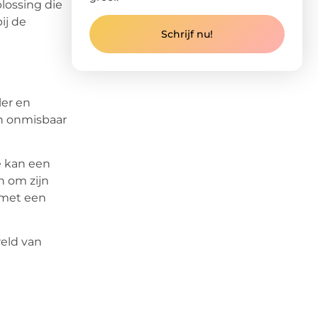
lossing die
ij de
Schrijf nu!
ler en
 onmisbaar
e kan een
n om zijn
 met een
reld van