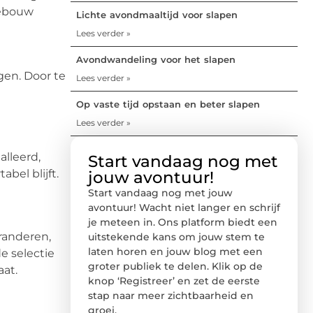
gebouw
Lichte avondmaaltijd voor slapen
Lees verder »
Avondwandeling voor het slapen
gen. Door te
Lees verder »
Op vaste tijd opstaan en beter slapen
Lees verder »
lleerd,
Start vandaag nog met
bel blijft.
jouw avontuur!
Start vandaag nog met jouw
avontuur! Wacht niet langer en schrijf
je meteen in. Ons platform biedt een
randeren,
uitstekende kans om jouw stem te
laten horen en jouw blog met een
e selectie
groter publiek te delen. Klik op de
aat.
knop ‘Registreer’ en zet de eerste
stap naar meer zichtbaarheid en
groei.