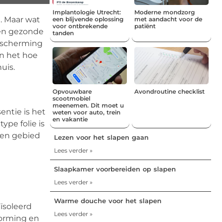
Implantologie Utrecht:
Moderne mondzorg
. Maar wat
een blijvende oplossing
met aandacht voor de
voor ontbrekende
patiënt
een gezonde
tanden
bescherming
in het hoe
uis.
Opvouwbare
Avondroutine checklist
scootmobiel
meenemen. Dit moet u
entie is het
weten voor auto, trein
en vakantie
pe folie is
een gebied
Lezen voor het slapen gaan
Lees verder »
Slaapkamer voorbereiden op slapen
Lees verder »
Warme douche voor het slapen
ïsoleerd
Lees verder »
vorming en