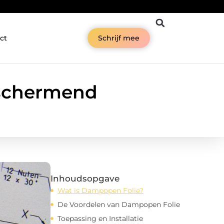
ct
Schrijf mee
schermend
Inhoudsopgave
Wat is Dampopen Folie?
De Voordelen van Dampopen Folie
Toepassing en Installatie