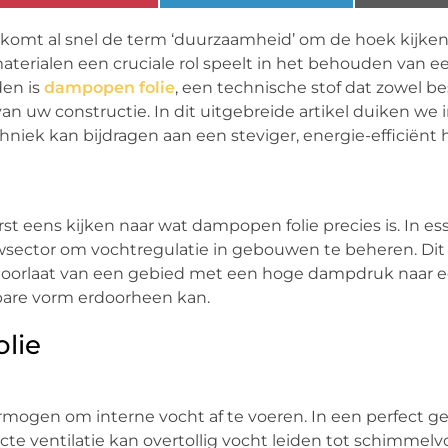
omt al snel de term ‘duurzaamheid’ om de hoek kijken
 materialen een cruciale rol speelt in het behouden van 
en is
dampopen folie
, een technische stof dat zowel 
n uw constructie. In dit uitgebreide artikel duiken we 
iek kan bijdragen aan een steviger, energie-efficiënt h
t eens kijken naar wat dampopen folie precies is. In ess
ctor om vochtregulatie in gebouwen te beheren. Dit ty
oorlaat van een gebied met een hoge dampdruk naar 
bare vorm erdoorheen kan.
lie
ermogen om interne vocht af te voeren. In een perfect ge
cte ventilatie kan overtollig vocht leiden tot schimmel