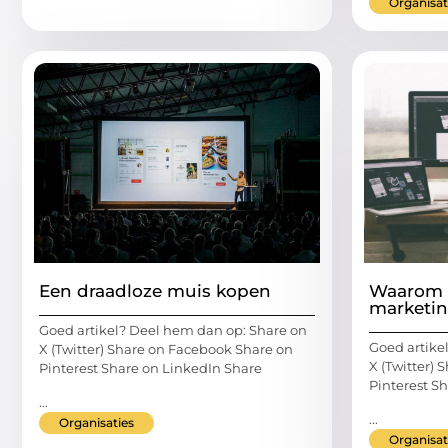
Organisat
Een draadloze muis kopen
Waarom k
marketi
Goed artikel? Deel hem dan op: Share on
Goed artike
X (Twitter) Share on Facebook Share on
X (Twitter)
Pinterest Share on LinkedIn Share
Pinterest S
...
...
Organisaties
Organisat