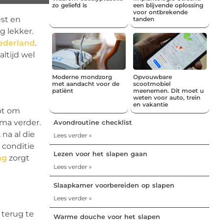
zo geliefd is
een blijvende oplossing
voor ontbrekende
est en
tanden
g lekker.
Nederland
.
altijd wel
Moderne mondzorg
Opvouwbare
met aandacht voor de
scootmobiel
patiënt
meenemen. Dit moet u
weten voor auto, trein
en vakantie
oot om
ma verder.
Avondroutine checklist
 na al die
Lees verder »
 conditie
Lezen voor het slapen gaan
ng
zorgt
Lees verder »
Slaapkamer voorbereiden op slapen
Lees verder »
 terug te
Warme douche voor het slapen