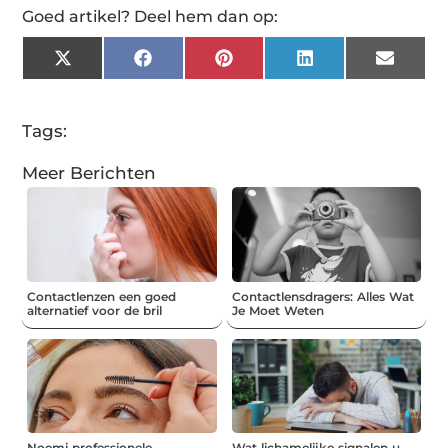
Goed artikel? Deel hem dan op:
X
Facebook
Pinterest
LinkedIn
Email
(Twitter)
Tags:
Meer Berichten
Contactlenzen een goed
Contactlensdragers: Alles Wat
alternatief voor de bril
Je Moet Weten
Noemi professionele
Wat lichamelijke signalen u