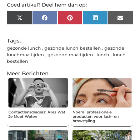
Goed artikel? Deel hem dan op:
X
Facebook
Pinterest
LinkedIn
Email
(Twitter)
Tags:
gezonde lunch
,
gezonde lunch bestellen
,
gezonde
lunchmaaltijden
,
gezonde maaltijden
,
lunch
,
lunch
bestellen
Meer Berichten
Contactlensdragers: Alles Wat
Noemi professionele
Je Moet Weten
producten voor lash- en
browstyling