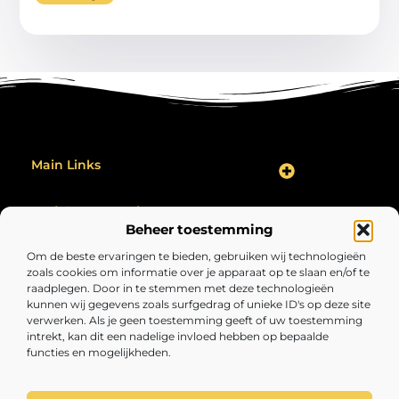
Main Links
Backlink Kopen: Hoe Jij Jouw Website Effectief Kunt Verbeteren
Geld Verdienen op het Internet: Zo Maak Jij Er Een Succes Van
Bericht categorie
Beheer toestemming
Om de beste ervaringen te bieden, gebruiken wij technologieën
zoals cookies om informatie over je apparaat op te slaan en/of te
raadplegen. Door in te stemmen met deze technologieën
kunnen wij gegevens zoals surfgedrag of unieke ID's op deze site
verwerken. Als je geen toestemming geeft of uw toestemming
intrekt, kan dit een nadelige invloed hebben op bepaalde
functies en mogelijkheden.
Volopgezond.nl – Jouw bron van inspirerende
inzichten.
Lees artikelen en blogs over alles wat het leven interessant, verrassend